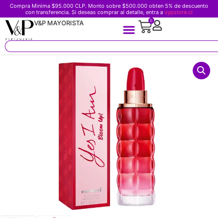
Compra Minima $95.000 CLP. Monto sobre $500.000 obten 5% de descuento
con transferencia. Si deseas comprar al detalle, entra a
vypstore.cl
0
V&P MAYORISTA