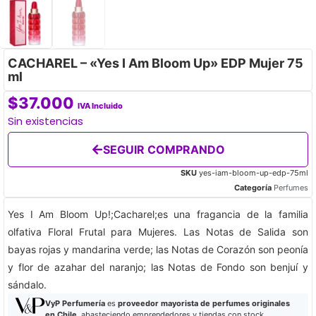
CACHAREL – «Yes I Am Bloom Up» EDP Mujer 75
ml
$
37.000
IVA Incluido
Sin existencias
SEGUIR COMPRANDO
SKU
yes-iam-bloom-up-edp-75ml
Categoría
Perfumes
Yes I Am Bloom Up!;Cacharel;es una fragancia de la familia
olfativa Floral Frutal para Mujeres. Las Notas de Salida son
bayas rojas y mandarina verde; las Notas de Corazón son peonía
y flor de azahar del naranjo; las Notas de Fondo son benjuí y
sándalo.
VyP Perfumería
es
proveedor mayorista de perfumes originales
en Chile
, abasteciendo emprendedores y tiendas con stock