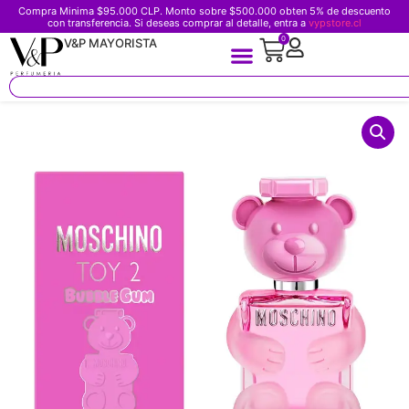
Compra Minima $95.000 CLP. Monto sobre $500.000 obten 5% de descuento
con transferencia. Si deseas comprar al detalle, entra a
vypstore.cl
0
V&P MAYORISTA