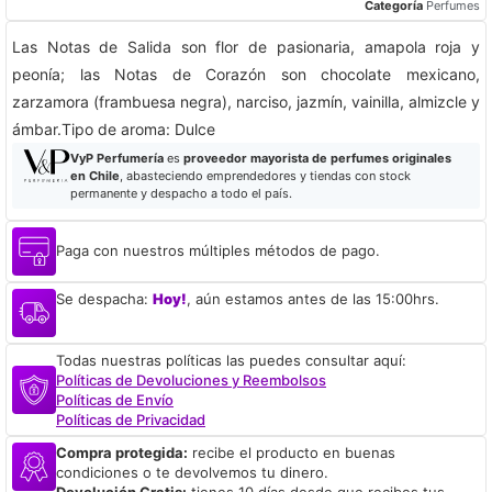
Categoría
Perfumes
Las Notas de Salida son flor de pasionaria, amapola roja y
peonía; las Notas de Corazón son chocolate mexicano,
zarzamora (frambuesa negra), narciso, jazmín, vainilla, almizcle y
ámbar.Tipo de aroma: Dulce
VyP Perfumería
es
proveedor mayorista de perfumes originales
en Chile
, abasteciendo emprendedores y tiendas con stock
permanente y despacho a todo el país.
Paga con nuestros múltiples métodos de pago.
Se despacha:
Hoy!
, aún estamos antes de las 15:00hrs.
Todas nuestras políticas las puedes consultar aquí:
Políticas de Devoluciones y Reembolsos
Políticas de Envío
Políticas de Privacidad
Compra protegida:
recibe el producto en buenas
condiciones o te devolvemos tu dinero.
Devolución Gratis:
tienes 10 días desde que recibes tus