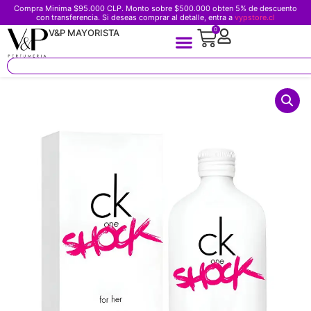
Compra Minima $95.000 CLP. Monto sobre $500.000 obten 5% de descuento
con transferencia. Si deseas comprar al detalle, entra a
vypstore.cl
0
V&P MAYORISTA