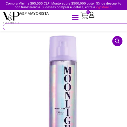
Compra Minima $95.000 CLP. Monto sobre $500.000 obten 5% de descuento
con transferencia. Si deseas comprar al detalle, entra a
vypstore.cl
0
V&P MAYORISTA