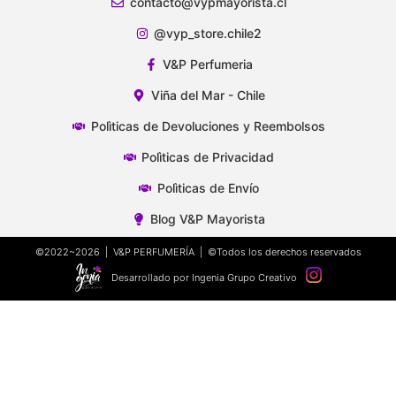
contacto@vypmayorista.cl
@vyp_store.chile2
V&P Perfumeria
Viña del Mar - Chile
Polìticas de Devoluciones y Reembolsos
Polìticas de Privacidad
Polìticas de Envío
Blog V&P Mayorista
©2022~2026 | V&P PERFUMERÍA | ©Todos los derechos reservados
Desarrollado por Ingenia Grupo Creativo