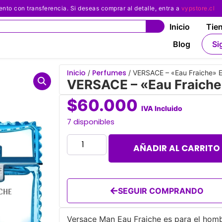
 con transferencia. Si deseas comprar al detalle, entra a
vypstore.cl
Inicio
Tie
Blog
Si
Inicio
Perfumes
/
/ VERSACE – «Eau Fraiche» 
VERSACE – «Eau Fraich
$
60.000
IVA Incluido
7 disponibles
AÑADIR AL CARRITO
SEGUIR COMPRANDO
Versace Man Eau Fraiche es para el hombr