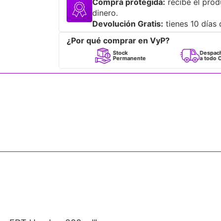
Compra protegida:
recibe el prod
dinero.
Devolución Gratis:
tienes 10 días 
¿Por qué comprar en VyP?
Perfumes
Stock
Despacho
100% Originales
Permanente
a todo Chile