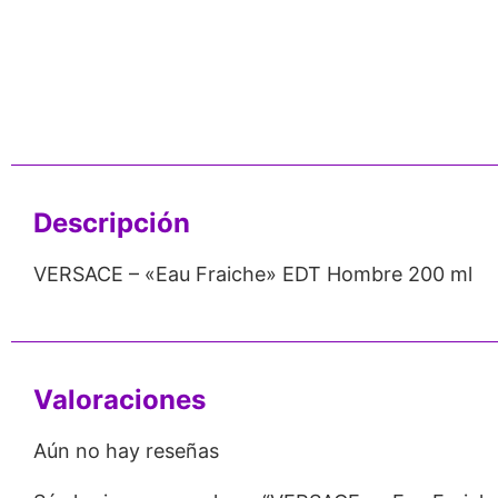
nos de 24
Respaldo para
Proveedor
Emprendedores
Mayorista
Descripción
VERSACE – «Eau Fraiche» EDT Hombre 200 ml
Valoraciones
Aún no hay reseñas