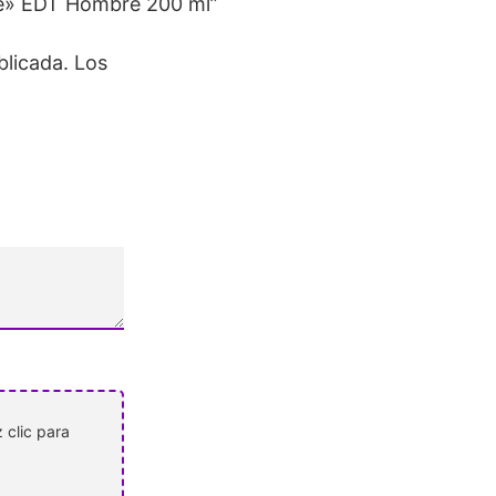
he» EDT Hombre 200 ml”
blicada.
Los
 clic para