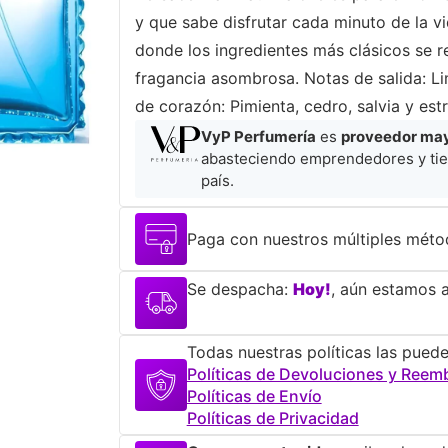
y que sabe disfrutar cada minuto de la v
donde los ingredientes más clásicos se r
fragancia asombrosa. Notas de salida: 
de corazón: Pimienta, cedro, salvia y es
VyP Perfumería
es
proveedor mayo
abasteciendo emprendedores y tie
país.
Paga con nuestros múltiples méto
Se despacha:
Hoy!
, aún estamos a
Todas nuestras políticas las puede
Políticas de Devoluciones y Reem
Políticas de Envío
Políticas de Privacidad