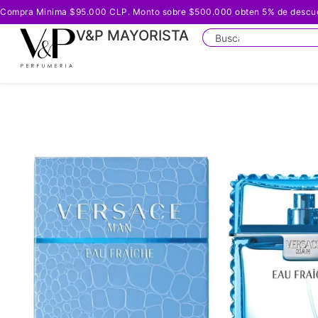
Compra Minima $95.000 CLP. Monto sobre $500.000 obten 5% de descuento
V&P MAYORISTA