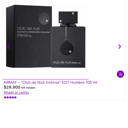
ARMAF – “Club de Nuit Intense” EDT Hombre 105 ml
$
28.900
IVA Incluido
Añadir al carrito
Valorado
con
5.00
de 5