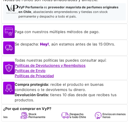
VyP Perfumería
es
proveedor mayorista de perfumes originales
en Chile
, abasteciendo emprendedores y tiendas con stock
permanente y despacho a todo el país.
Paga con nuestros múltiples métodos de pago.
Se despacha:
Hoy!
, aún estamos antes de las 15:00hrs.
Todas nuestras políticas las puedes consultar aquí:
Políticas de Devoluciones y Reembolsos
Políticas de Envío
Políticas de Privacidad
Compra protegida:
recibe el producto en buenas
condiciones o te devolvemos tu dinero.
Devolución Gratis:
tienes 10 días desde que recibes tus
productos.
¿Por qué comprar en VyP?
Stock
Despacho
Envíos en menos de 24
Permanente
a todo Chile
horas