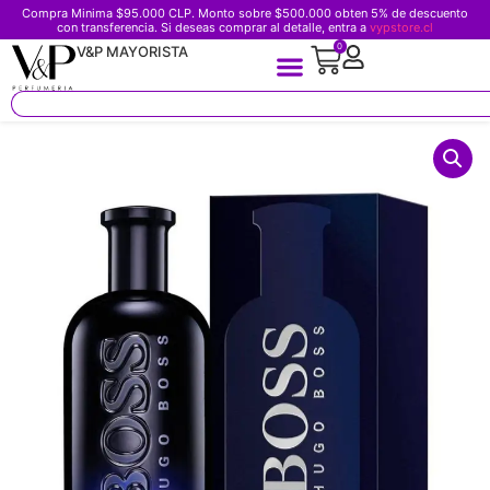
Compra Minima $95.000 CLP. Monto sobre $500.000 obten 5% de descuento
con transferencia. Si deseas comprar al detalle, entra a
vypstore.cl
0
V&P MAYORISTA