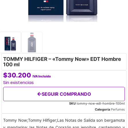
TOMMY HILFIGER – «Tommy Now» EDT Hombre
100 ml
$
30.200
IVA Incluido
Sin existencias
SEGUIR COMPRANDO
SKU
tommy-now-edt-hombre-100ml
Categoría
Perfumes
Tommy Now;Tommy Hilfiger;Las Notas de Salida son bergamota
y mandarina; las Notas de Corazón son jengibre, cardamomo y