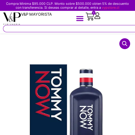
Compra Minima $95.000 CLP. Monto sobre $500.000 obten 5% de descuento
con transferencia. Si deseas comprar al detalle, entra a
vypstore.cl
0
V&P MAYORISTA