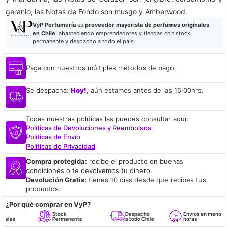
geranio; las Notas de Fondo son musgo y Amberwood.
VyP Perfumería
es
proveedor mayorista de perfumes originales
en Chile
, abasteciendo emprendedores y tiendas con stock
permanente y despacho a todo el país.
Paga con nuestros múltiples métodos de pago.
Se despacha:
Hoy!
, aún estamos antes de las 15:00hrs.
Todas nuestras políticas las puedes consultar aquí:
Políticas de Devoluciones y Reembolsos
Políticas de Envío
Políticas de Privacidad
Compra protegida:
recibe el producto en buenas
condiciones o te devolvemos tu dinero.
Devolución Gratis:
tienes 10 días desde que recibes tus
productos.
¿Por qué comprar en VyP?
Stock
Despacho
Envíos en menos de 24
Permanente
a todo Chile
horas