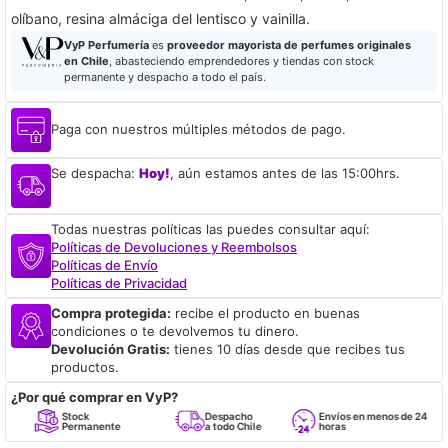
olíbano, resina almáciga del lentisco y vainilla.
VyP Perfumería
es
proveedor mayorista de perfumes originales
en Chile
, abasteciendo emprendedores y tiendas con stock
permanente y despacho a todo el país.
Paga con nuestros múltiples métodos de pago.
Se despacha:
Hoy!
, aún estamos antes de las 15:00hrs.
Todas nuestras políticas las puedes consultar aquí:
Políticas de Devoluciones y Reembolsos
Políticas de Envío
Políticas de Privacidad
Compra protegida:
recibe el producto en buenas
condiciones o te devolvemos tu dinero.
Devolución Gratis:
tienes 10 días desde que recibes tus
productos.
¿Por qué comprar en VyP?
Stock
Despacho
Envíos en menos de 24
Permanente
a todo Chile
horas