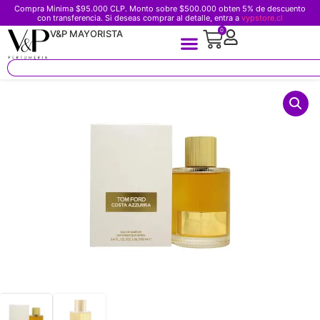
Compra Minima $95.000 CLP. Monto sobre $500.000 obten 5% de descuento
con transferencia. Si deseas comprar al detalle, entra a
vypstore.cl
0
V&P MAYORISTA