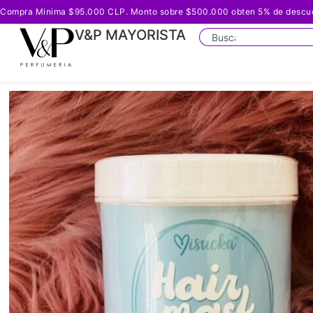
Compra Minima $95.000 CLP. Monto sobre $500.000 obten 5% de descuento
V&P MAYORISTA