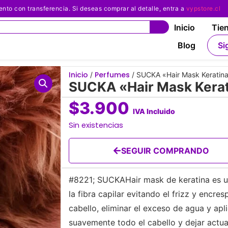
 con transferencia. Si deseas comprar al detalle, entra a
vypstore.cl
Inicio
Tie
Blog
Si
Inicio
Perfumes
/
/ SUCKA «Hair Mask Keratina
SUCKA «Hair Mask Kerat
$
3.900
IVA Incluido
Sin existencias
SEGUIR COMPRANDO
#8221; SUCKAHair mask de keratina es un
la fibra capilar evitando el frizz y encr
cabello, eliminar el exceso de agua y apl
suavemente todo el cabello y dejar actua