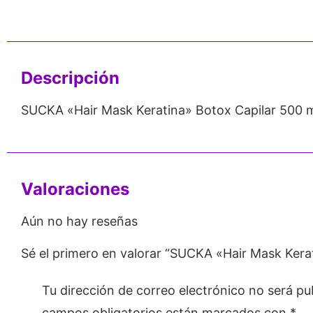
nos de 24
Respaldo para
Proveedor
Emprendedores
Mayorista
Descripción
SUCKA «Hair Mask Keratina» Botox Capilar 500 
Valoraciones
Aún no hay reseñas
Sé el primero en valorar “SUCKA «Hair Mask Kera
Tu dirección de correo electrónico no será pu
campos obligatorios están marcados con
*