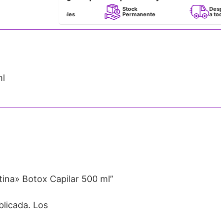
Perfumes
Stock
Despacho
100% Originales
Permanente
a todo Chile
ml
tina» Botox Capilar 500 ml”
blicada.
Los