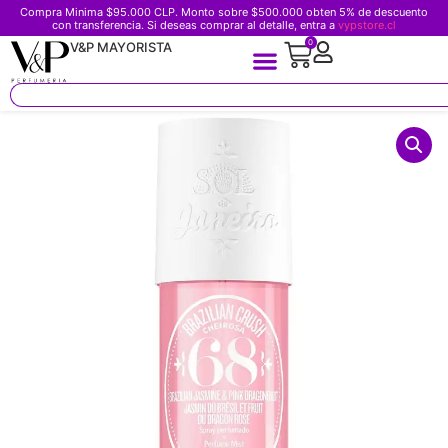
Compra Minima $95.000 CLP. Monto sobre $500.000 obten 5% de descuento
con transferencia. Si deseas comprar al detalle, entra a
vypstore.cl
0
V&P MAYORISTA