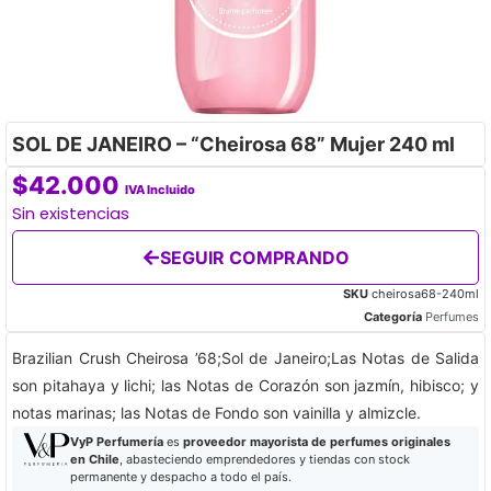
SOL DE JANEIRO – “Cheirosa 68” Mujer 240 ml
$
42.000
IVA Incluido
Sin existencias
SEGUIR COMPRANDO
SKU
cheirosa68-240ml
Categoría
Perfumes
Brazilian Crush Cheirosa ’68;Sol de Janeiro;Las Notas de Salida
son pitahaya y lichi; las Notas de Corazón son jazmín, hibisco; y
notas marinas; las Notas de Fondo son vainilla y almizcle.
VyP Perfumería
es
proveedor mayorista de perfumes originales
en Chile
, abasteciendo emprendedores y tiendas con stock
permanente y despacho a todo el país.