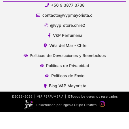
+56 9 3877 3738
contacto@vypmayorista.cl
@vyp_store.chile2
V&P Perfumeria
Viña del Mar - Chile
Polìticas de Devoluciones y Reembolsos
Polìticas de Privacidad
Polìticas de Envío
Blog V&P Mayorista
©2022~2026 | V&P PERFUMERÍA | ©Todos los derechos reservados
Desarrollado por Ingenia Grupo Creativo