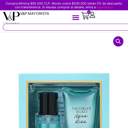
Compra Minima $95.000 CLP. Monto sobre $500.000 obten 5% de descuento
con transferencia. Si deseas comprar al detalle, entra a
vypstore.cl
0
V&P MAYORISTA