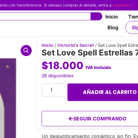
 con transferencia. Si deseas comprar al detalle, entra a
vypstore.cl
Inicio
Tie
Blog
Si
Inicio
Victoria's Secret
/
/ Set Love Spell Estre
Set Love Spell Estrellas 
$
18.000
IVA Incluido
28 disponibles
AÑADIR AL CARRITO
SEGUIR COMPRANDO
Un deslumbramiento romántico sin fin. Es