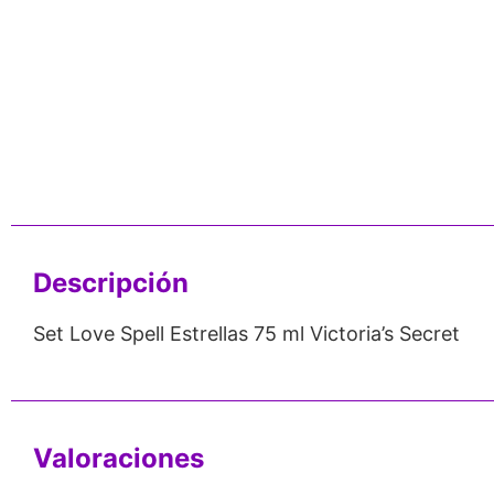
nos de 24
Respaldo para
Proveedor
Emprendedores
Mayorista
Descripción
Set Love Spell Estrellas 75 ml Victoria’s Secret
Valoraciones