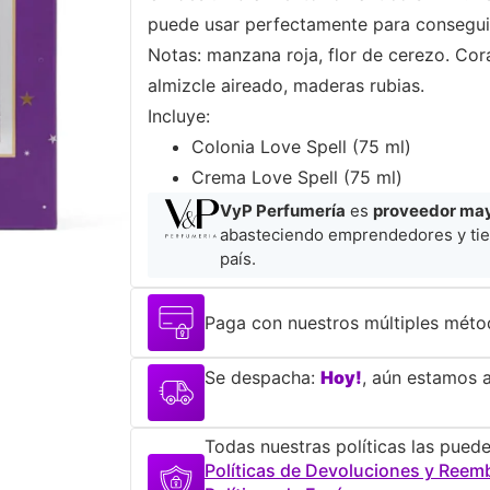
puede usar perfectamente para conseguir un
Notas: manzana roja, flor de cerezo. Cora
almizcle aireado, maderas rubias.
Incluye:
Colonia Love Spell (75 ml)
Crema Love Spell (75 ml)
VyP Perfumería
es
proveedor mayo
abasteciendo emprendedores y tie
país.
Paga con nuestros múltiples méto
Se despacha:
Hoy!
, aún estamos a
Todas nuestras políticas las puede
Políticas de Devoluciones y Reem