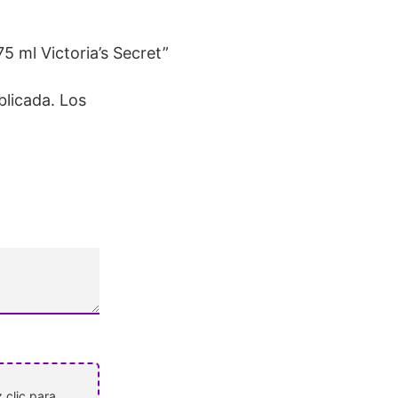
75 ml Victoria’s Secret”
blicada.
Los
 clic para