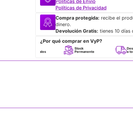
Políticas de Envío
Políticas de Privacidad
Compra protegida:
recibe el prod
dinero.
Devolución Gratis:
tienes 10 días 
¿Por qué comprar en VyP?
Perfumes
Stock
Despacho
100% Originales
Permanente
a todo Chile