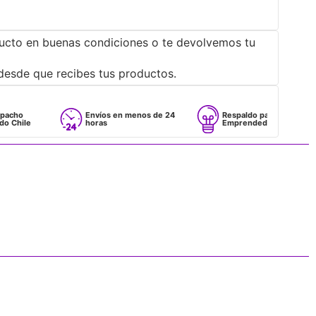
ucto en buenas condiciones o te devolvemos tu
desde que recibes tus productos.
Envíos en menos de 24
Respaldo para
horas
Emprendedores