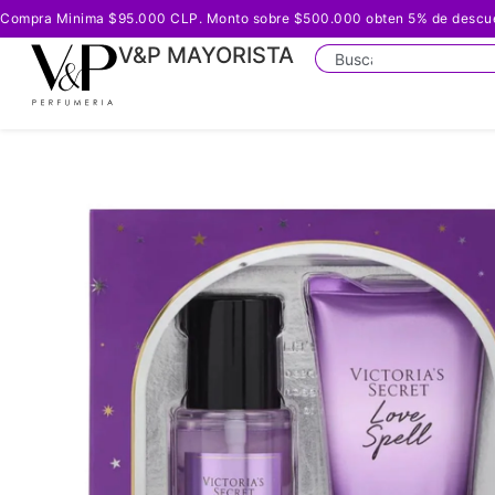
Compra Minima $95.000 CLP. Monto sobre $500.000 obten 5% de descuento
V&P MAYORISTA