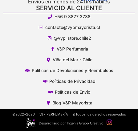
Envíos en menos de 24 hrs hábiles
SERVICIO AL CLIENTE
+56 9 3877 3738
contacto@vypmayorista.cl
@vyp_store.chile2
V&P Perfumeria
Viña del Mar - Chile
Polìticas de Devoluciones y Reembolsos
Polìticas de Privacidad
Polìticas de Envío
Blog V&P Mayorista
©2022~2026 | V&P PERFUMERÍA | ©Todos los derechos reservados
Desarrollado por Ingenia Grupo Creativo