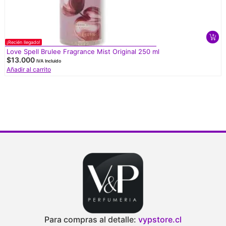
¡Recién llegado!
¡
Love Spell Brulee Fragrance Mist Original 250 ml
$
13.000
IVA Incluido
Añadir al carrito
Para compras al detalle:
vypstore.cl