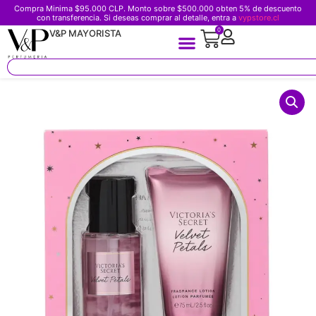
Compra Minima $95.000 CLP. Monto sobre $500.000 obten 5% de descuento
con transferencia. Si deseas comprar al detalle, entra a
vypstore.cl
0
V&P MAYORISTA