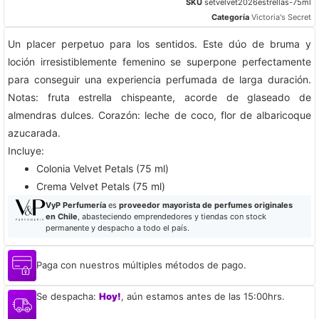
SKU
setvelvet2026estrellas-75ml
Categoría
Victoria's Secret
Un placer perpetuo para los sentidos. Este dúo de bruma y
loción irresistiblemente femenino se superpone perfectamente
para conseguir una experiencia perfumada de larga duración.​​​​​​​​​​​​​​
Notas: fruta estrella chispeante, acorde de glaseado de
almendras dulces. Corazón: leche de coco, flor de albaricoque
azucarada.
Incluye:​
Colonia Velvet Petals (75 ml)
Crema Velvet Petals (75 ml)
VyP Perfumería
es
proveedor mayorista de perfumes originales
en Chile
, abasteciendo emprendedores y tiendas con stock
permanente y despacho a todo el país.
Paga con nuestros múltiples métodos de pago.
Se despacha:
Hoy!
, aún estamos antes de las 15:00hrs.