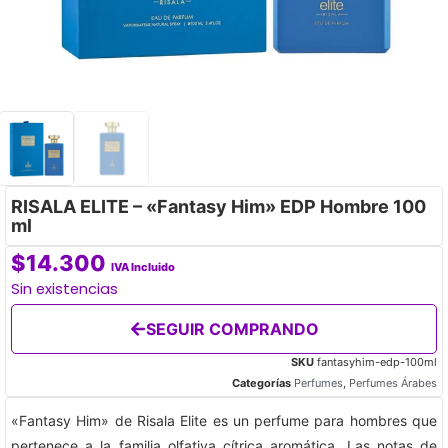
RISALA ELITE – «Fantasy Him» EDP Hombre 100
ml
$
14.300
IVA Incluido
Sin existencias
SEGUIR COMPRANDO
SKU
fantasyhim-edp-100ml
Categorías
Perfumes
,
Perfumes Árabes
«Fantasy Him» de Risala Elite es un perfume para hombres que
pertenece a la familia olfativa cítrica aromática. Las notas de