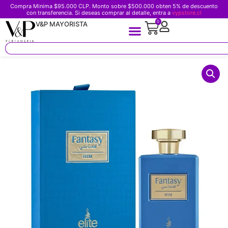
Compra Minima $95.000 CLP. Monto sobre $500.000 obten 5% de descuento
con transferencia. Si deseas comprar al detalle, entra a
vypstore.cl
0
V&P MAYORISTA