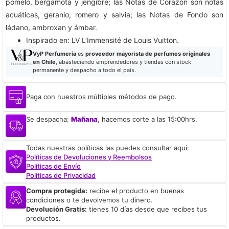
pomelo, bergamota y jengibre; las Notas de Corazón son notas
acuáticas, geranio, romero y salvia; las Notas de Fondo son
ládano, ambroxan y ámbar.
​Inspirado en: LV L’Immensité de Louis Vuitton.
VyP Perfumería
es
proveedor mayorista de perfumes originales
en Chile
, abasteciendo emprendedores y tiendas con stock
permanente y despacho a todo el país.
Paga con nuestros múltiples métodos de pago.
Se despacha:
Mañana
, hacemos corte a las 15:00hrs.
Todas nuestras políticas las puedes consultar aquí:
Políticas de Devoluciones y Reembolsos
Políticas de Envío
Políticas de Privacidad
Compra protegida:
recibe el producto en buenas
condiciones o te devolvemos tu dinero.
Devolución Gratis:
tienes 10 días desde que recibes tus
productos.