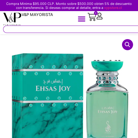
Compra Minima $95.000 CLP. Monto sobre $500.000 obten 5% de descuento
con transferencia. Si deseas comprar al detalle, entra a
vypstore.cl
0
V&P MAYORISTA