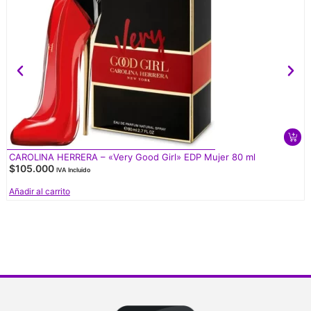
CAROLINA HERRERA – «Very Good Girl» EDP Mujer 80 ml
$
105.000
IVA Incluido
Añadir al carrito
V
d