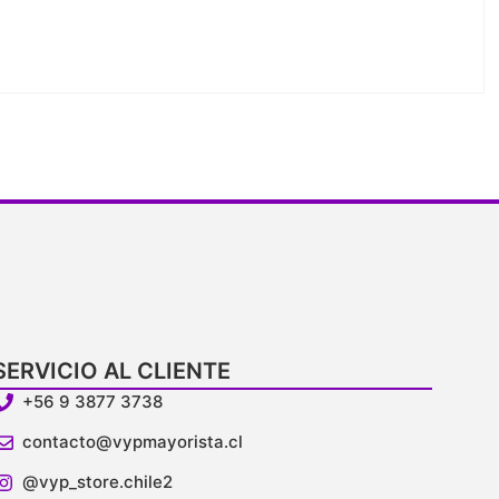
V
SERVICIO AL CLIENTE
+56 9 3877 3738
contacto@vypmayorista.cl
@vyp_store.chile2