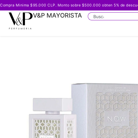
Compra Minima $95.000 CLP. Monto sobre $500.000 obten 5% de descuento
V&P MAYORISTA