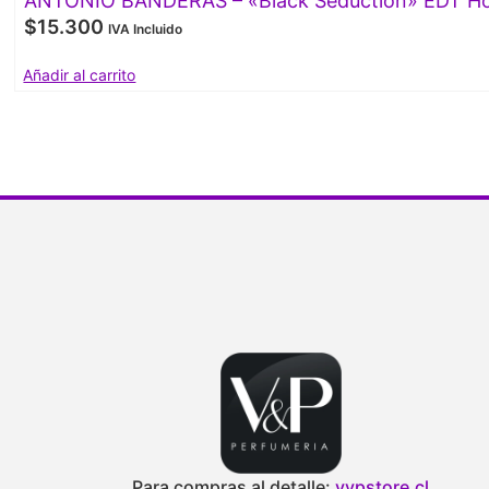
ANTONIO BANDERAS – «Black Seduction» EDT Ho
$
15.300
IVA Incluido
Añadir al carrito
Para compras al detalle:
vypstore.cl