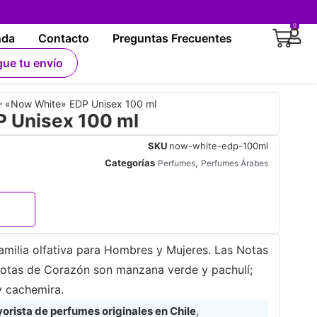
0
nda
Contacto
Preguntas Frecuentes
gue tu envío
– «Now White» EDP Unisex 100 ml
 Unisex 100 ml
SKU
now-white-edp-100ml
Categorías
,
Perfumes
Perfumes Árabes
amilia olfativa para Hombres y Mujeres. Las Notas
Notas de Corazón son manzana verde y pachulí;
y cachemira.
rista de perfumes originales en Chile
,