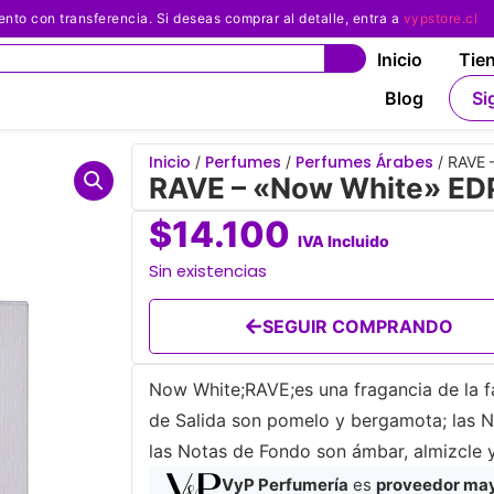
 con transferencia. Si deseas comprar al detalle, entra a
vypstore.cl
Inicio
Tie
Blog
Si
Inicio
Perfumes
Perfumes Árabes
/
/
/ RAVE 
RAVE – «Now White» EDP
$
14.100
IVA Incluido
Sin existencias
SEGUIR COMPRANDO
Now White;RAVE;es una fragancia de la f
de Salida son pomelo y bergamota; las 
las Notas de Fondo son ámbar, almizcle 
VyP Perfumería
es
proveedor mayo