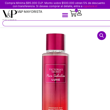
Compra Minima $95.000 CLP. Monto sobre $500.000 obten 5% de descuento
con transferencia. Si deseas comprar al detalle, entra a
vypstore.cl
0
V&P MAYORISTA