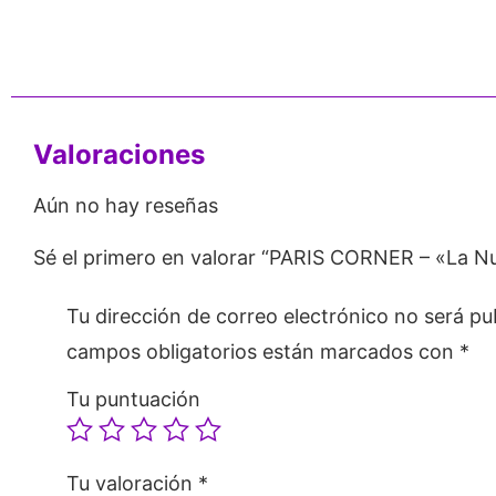
nos de 24
Respaldo para
Proveedor
Emprendedores
Mayorista
Valoraciones
Aún no hay reseñas
Sé el primero en valorar “PARIS CORNER – «La N
Tu dirección de correo electrónico no será pu
campos obligatorios están marcados con
*
Tu puntuación
Tu valoración
*