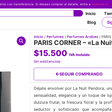
 con transferencia. Si deseas comprar al detalle, entra a
vypstore.cl
Inicio
Tie
Blog
Si
Inicio
Perfumes
Perfumes Árabes
/
/
/ PARIS
PARIS CORNER – «La Nui
$
15.500
IVA Incluido
Sin existencias
SEGUIR COMPRANDO
Déjate envolver por La Nuit Pendora, u
sensualidad, elegancia y un toque de l
dulzura frutal, la frescura floral y la 
seductor y sofisticado que acompaña