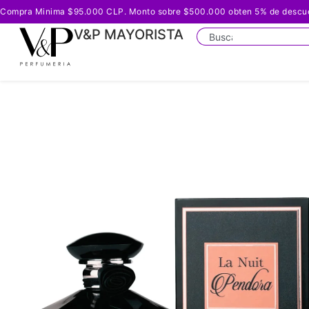
Compra Minima $95.000 CLP. Monto sobre $500.000 obten 5% de descuento
V&P MAYORISTA