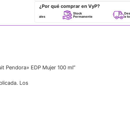
¿Por qué comprar en VyP?
Perfumes
Stock
Despacho
100% Originales
Permanente
a todo Chile
uit Pendora» EDP Mujer 100 ml”
blicada.
Los