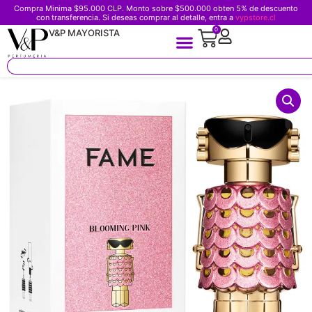
Compra Minima $95.000 CLP. Monto sobre $500.000 obten 5% de descuento
con transferencia. Si deseas comprar al detalle, entra a
vypstore.cl
0
V&P MAYORISTA