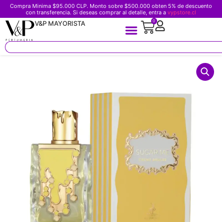
Compra Minima $95.000 CLP. Monto sobre $500.000 obten 5% de descuento
con transferencia. Si deseas comprar al detalle, entra a
vypstore.cl
0
V&P MAYORISTA