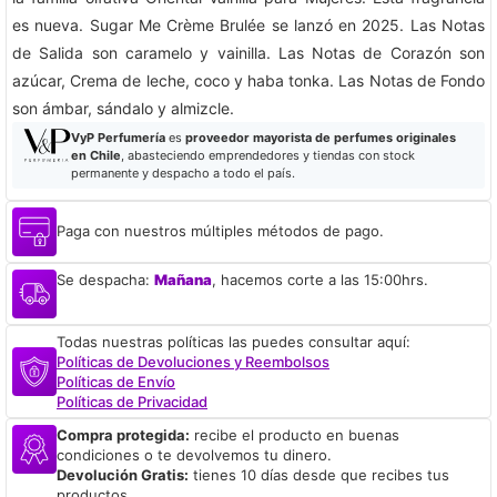
es nueva. Sugar Me Crème Brulée se lanzó en 2025. Las Notas
de Salida son caramelo y vainilla. Las Notas de Corazón son
azúcar, Crema de leche, coco y haba tonka. Las Notas de Fondo
son ámbar, sándalo y almizcle.
VyP Perfumería
es
proveedor mayorista de perfumes originales
en Chile
, abasteciendo emprendedores y tiendas con stock
permanente y despacho a todo el país.
Paga con nuestros múltiples métodos de pago.
Se despacha:
Mañana
, hacemos corte a las 15:00hrs.
Todas nuestras políticas las puedes consultar aquí:
Políticas de Devoluciones y Reembolsos
Políticas de Envío
Políticas de Privacidad
Compra protegida:
recibe el producto en buenas
condiciones o te devolvemos tu dinero.
Devolución Gratis:
tienes 10 días desde que recibes tus
productos.