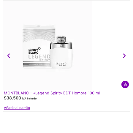
MONTBLANC – «Legend Spirit» EDT Hombre 100 ml
$
38.500
IVA Incluido
Añadir al carrito
V
d