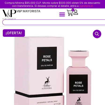
Compra Minima $95.000 CLP. Monto sobre $500.000 obten 5% de descuento
con transferencia. Si deseas comprar al detalle, entra a
vypstore.cl
0
V&P MAYORISTA
¡OFERTA!