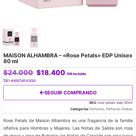
MAISON ALHAMBRA – «Rose Petals» EDP Unisex
80 ml
$
24.000
$
18.400
IVA Incluido
Sin existencias
SEGUIR COMPRANDO
SKU
rose-petals-edp-80ml
Categorías
Perfumes
,
Perfumes Árabes
Rose Petals de Maison Alhambra es una fragancia de la familia
olfativa para Hombres y Mujeres. Las Notas de Salida son rosa
de mayo y rosa de Bulgaria; las Notas de Corazón son rosa turca