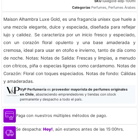
SKU
luxegold-edp-100ml
Categorías
Perfumes
,
Perfumes Árabes
Maison Alhambra Luxe Gold, es una fragancia unisex que huele a
una mezcla elegante, dulce y especiada, diseñada para reflejar
lujo y calidez. Se caracteriza por un inicio fresco y especiado,
con un corazón floral opulento y una base amaderada y
cremosa, ideal para usar en otoño e invierno, tanto de día como
de noche. Notas: Notas de Salida: Frescas y limpias, a menudo
con cítricos, piña o especias ligeras como cardamomo. Notas de
Corazón: Floral con toques especiados. Notas de fondo: Cálidas
y amaderadas.
VyP Perfumería
es
proveedor mayorista de perfumes originales
en Chile
, abasteciendo emprendedores y tiendas con stock
permanente y despacho a todo el país.
Paga con nuestros múltiples métodos de pago.
Se despacha:
Hoy!
, aún estamos antes de las 15:00hrs.