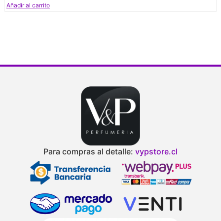
Añadir al carrito
V
d
Para compras al detalle:
vypstore.cl