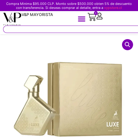
Compra Minima $95.000 CLP. Monto sobre $500.000 obten 5% de descuento
con transferencia. Si deseas comprar al detalle, entra a
vypstore.cl
0
V&P MAYORISTA