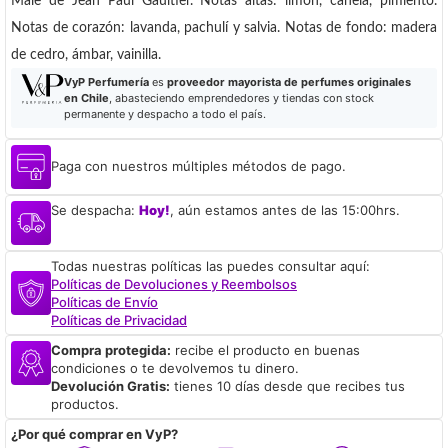
Male de Jean Paul Gaultier. Notas altas: limón, canela, pimiento.
Notas de corazón: lavanda, pachulí y salvia. Notas de fondo: madera
de cedro, ámbar, vainilla.
VyP Perfumería
es
proveedor mayorista de perfumes originales
en Chile
, abasteciendo emprendedores y tiendas con stock
permanente y despacho a todo el país.
Paga con nuestros múltiples métodos de pago.
Se despacha:
Hoy!
, aún estamos antes de las 15:00hrs.
Todas nuestras políticas las puedes consultar aquí:
Políticas de Devoluciones y Reembolsos
Políticas de Envío
Políticas de Privacidad
Compra protegida:
recibe el producto en buenas
condiciones o te devolvemos tu dinero.
Devolución Gratis:
tienes 10 días desde que recibes tus
productos.
¿Por qué comprar en VyP?