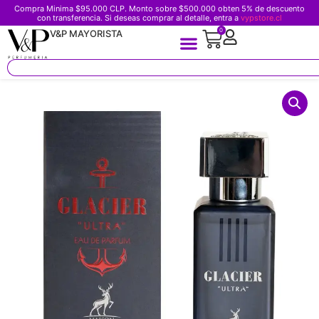
Compra Minima $95.000 CLP. Monto sobre $500.000 obten 5% de descuento
con transferencia. Si deseas comprar al detalle, entra a
vypstore.cl
0
V&P MAYORISTA