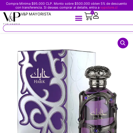
Compra Minima $95.000 CLP. Monto sobre $500.000 obten 5% de descuento
con transferencia. Si deseas comprar al detalle, entra a
vypstore.cl
0
V&P MAYORISTA