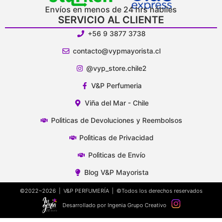
Envíos en menos de 24 hrs hábiles
SERVICIO AL CLIENTE
+56 9 3877 3738
contacto@vypmayorista.cl
@vyp_store.chile2
V&P Perfumeria
Viña del Mar - Chile
Polìticas de Devoluciones y Reembolsos
Polìticas de Privacidad
Polìticas de Envío
Blog V&P Mayorista
©2022~2026 | V&P PERFUMERÍA | ©Todos los derechos reservados
Desarrollado por Ingenia Grupo Creativo