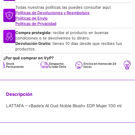
Todas nuestras políticas las puedes consultar aquí:
Políticas de Devoluciones y Reembolsos
Políticas de Envío
Políticas de Privacidad
Compra protegida:
recibe el producto en buenas
condiciones o te devolvemos tu dinero.
Devolución Gratis:
tienes 10 días desde que recibes tus
productos.
¿Por qué comprar en VyP?
Stock
Despacho
Envíos en menos de 24
Respa
Permanente
a todo Chile
horas
Empre
Descripción
LATTAFA – «Bade’e Al Oud Noble Blush» EDP Mujer 100 ml