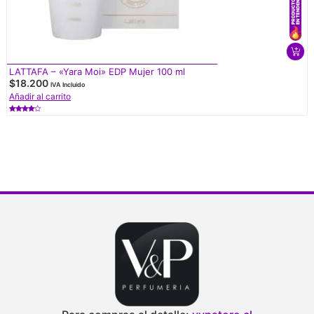
LATTAFA – «Yara Moi» EDP Mujer 100 ml
$
18.200
IVA Incluido
Añadir al carrito
Valorado
con
4.50
de 5