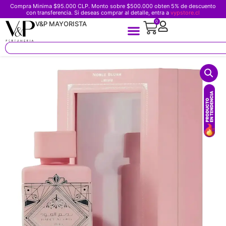
Compra Minima $95.000 CLP. Monto sobre $500.000 obten 5% de descuento
con transferencia. Si deseas comprar al detalle, entra a
vypstore.cl
0
V&P MAYORISTA