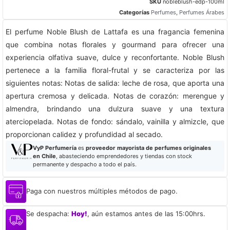
SKU
nobleblush-edp-100ml
Categorías
Perfumes
,
Perfumes Árabes
El perfume Noble Blush de Lattafa es una fragancia femenina
que combina notas florales y gourmand para ofrecer una
experiencia olfativa suave, dulce y reconfortante. Noble Blush
pertenece a la familia floral-frutal y se caracteriza por las
siguientes notas: Notas de salida: leche de rosa, que aporta una
apertura cremosa y delicada. Notas de corazón: merengue y
almendra, brindando una dulzura suave y una textura
aterciopelada. Notas de fondo: sándalo, vainilla y almizcle, que
proporcionan calidez y profundidad al secado.​
VyP Perfumería
es
proveedor mayorista de perfumes originales
en Chile
, abasteciendo emprendedores y tiendas con stock
permanente y despacho a todo el país.
Paga con nuestros múltiples métodos de pago.
Se despacha:
Hoy!
, aún estamos antes de las 15:00hrs.