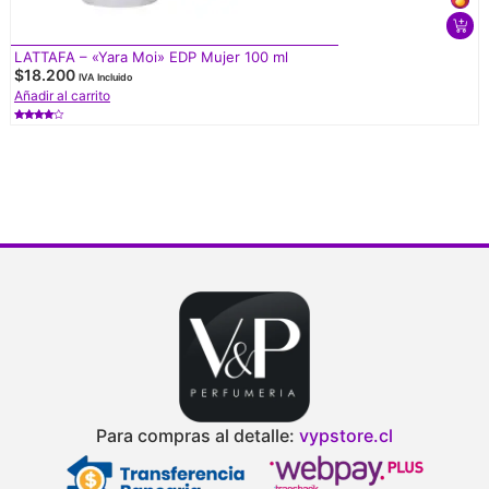
LATTAFA – «Yara Moi» EDP Mujer 100 ml
$
18.200
IVA Incluido
Añadir al carrito
Valorado
con
4.50
de 5
Para compras al detalle:
vypstore.cl