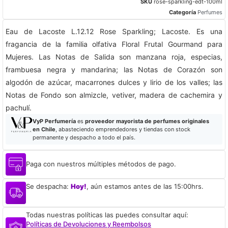
SKU
rose-sparkling-edt-100ml
Categoría
Perfumes
Eau de Lacoste L.12.12 Rose Sparkling; Lacoste. Es una
fragancia de la familia olfativa Floral Frutal Gourmand para
Mujeres. Las Notas de Salida son manzana roja, especias,
frambuesa negra y mandarina; las Notas de Corazón son
algodón de azúcar, macarrones dulces y lirio de los valles; las
Notas de Fondo son almizcle, vetiver, madera de cachemira y
pachulí.
VyP Perfumería
es
proveedor mayorista de perfumes originales
en Chile
, abasteciendo emprendedores y tiendas con stock
permanente y despacho a todo el país.
Paga con nuestros múltiples métodos de pago.
Se despacha:
Hoy!
, aún estamos antes de las 15:00hrs.
Todas nuestras políticas las puedes consultar aquí:
Políticas de Devoluciones y Reembolsos