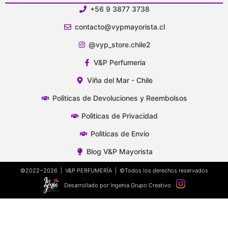
+56 9 3877 3738
contacto@vypmayorista.cl
@vyp_store.chile2
V&P Perfumeria
Viña del Mar - Chile
Polìticas de Devoluciones y Reembolsos
Polìticas de Privacidad
Polìticas de Envío
Blog V&P Mayorista
©2022~2026 | V&P PERFUMERÍA | ©Todos los derechos reservados
Desarrollado por Ingenia Grupo Creativo