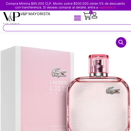
Compra Minima $95.000 CLP. Monto sobre $500.000 obten 5% de descuento
con transferencia. Si deseas comprar al detalle, entra a
vypstore.cl
0
V&P MAYORISTA