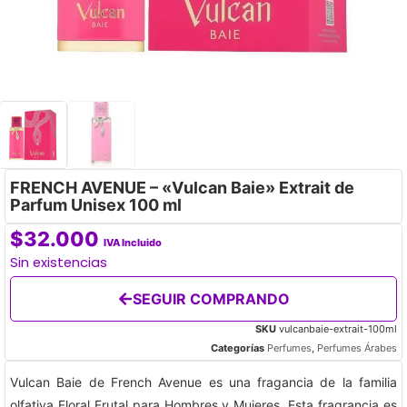
FRENCH AVENUE – «Vulcan Baie» Extrait de
Parfum Unisex 100 ml
$
32.000
IVA Incluido
Sin existencias
SEGUIR COMPRANDO
SKU
vulcanbaie-extrait-100ml
Categorías
Perfumes
,
Perfumes Árabes
Vulcan Baie de French Avenue es una fragancia de la familia
olfativa Floral Frutal para Hombres y Mujeres. Esta fragrancia es