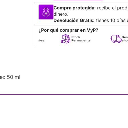
Compra protegida:
recibe el prod
dinero.
Devolución Gratis:
tienes 10 días 
¿Por qué comprar en VyP?
Perfumes
Stock
Despacho
100% Originales
Permanente
a todo Chile
ex 50 ml