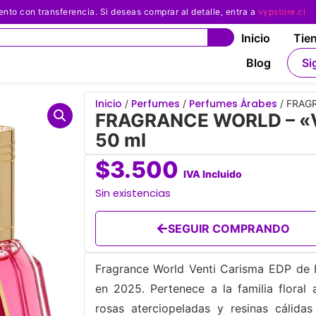
 con transferencia. Si deseas comprar al detalle, entra a
vypstore.cl
Inicio
Tie
Blog
Si
Inicio
Perfumes
Perfumes Árabes
/
/
/ FRAGR
FRAGRANCE WORLD – «Ve
50 ml
$
3.500
IVA Incluido
Sin existencias
SEGUIR COMPRANDO
Fragrance World Venti Carisma EDP de F
en 2025. Pertenece a la familia floral
rosas aterciopeladas y resinas cálid