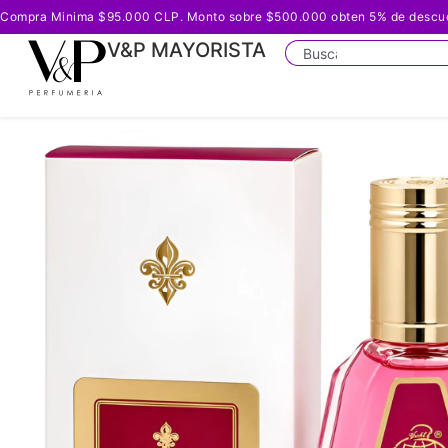
Compra Minima $95.000 CLP. Monto sobre $500.000 obten 5% de descuento
V&P MAYORISTA