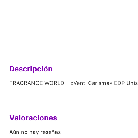
nos de 24
Respaldo para
Proveedor
Emprendedores
Mayorista
Descripción
FRAGRANCE WORLD – «Venti Carisma» EDP Unis
Valoraciones
Aún no hay reseñas