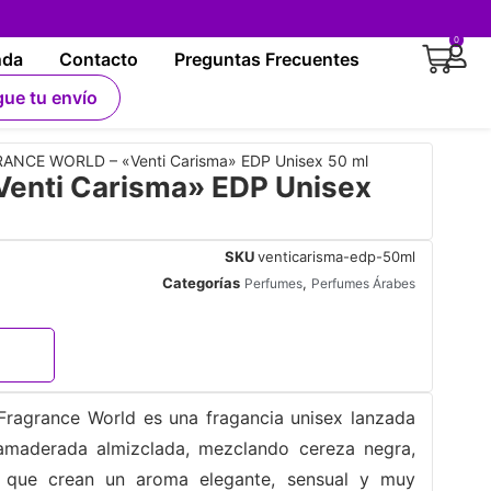
0
nda
Contacto
Preguntas Frecuentes
gue tu envío
ANCE WORLD – «Venti Carisma» EDP Unisex 50 ml
nti Carisma» EDP Unisex
SKU
venticarisma-edp-50ml
Categorías
,
Perfumes
Perfumes Árabes
ragrance World es una fragancia unisex lanzada
 amaderada almizclada, mezclando cereza negra,
as que crean un aroma elegante, sensual y muy