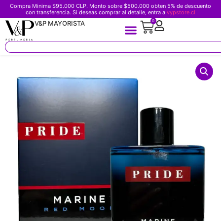
Compra Minima $95.000 CLP. Monto sobre $500.000 obten 5% de descuento
con transferencia. Si deseas comprar al detalle, entra a
vypstore.cl
0
V&P MAYORISTA