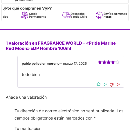
¿Por qué comprar en VyP?
Stock
Despacho
Envíos en menos de 24
Permanente
a todo Chile
horas
1 valoración en
FRAGRANCE WORLD – «Pride Marine
Red Moon» EDP Hombre 100ml
pablo pelissier moreno
–
marzo 17, 2026
Valorado
con
4
de
todo bien
5
(0)
(0)
Añade una valoración
Tu dirección de correo electrónico no será publicada.
Los
campos obligatorios están marcados con
*
Tu puntuación