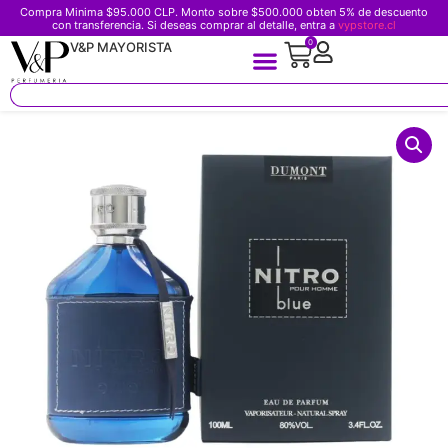
Compra Minima $95.000 CLP. Monto sobre $500.000 obten 5% de descuento
con transferencia. Si deseas comprar al detalle, entra a
vypstore.cl
0
V&P MAYORISTA