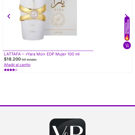
LATTAFA – «Yara Moi» EDP Mujer 100 ml
$
18.200
IVA Incluido
Añadir al carrito
Valorado
con
4.50
de 5