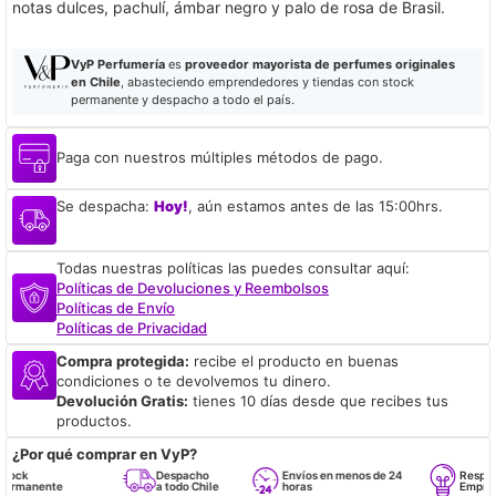
notas dulces, pachulí, ámbar negro y palo de rosa de Brasil.
VyP Perfumería
es
proveedor mayorista de perfumes originales
en Chile
, abasteciendo emprendedores y tiendas con stock
permanente y despacho a todo el país.
Paga con nuestros múltiples métodos de pago.
Se despacha:
Hoy!
, aún estamos antes de las 15:00hrs.
Todas nuestras políticas las puedes consultar aquí:
Políticas de Devoluciones y Reembolsos
Políticas de Envío
Políticas de Privacidad
Compra protegida:
recibe el producto en buenas
condiciones o te devolvemos tu dinero.
Devolución Gratis:
tienes 10 días desde que recibes tus
productos.
¿Por qué comprar en VyP?
ck
Despacho
Envíos en menos de 24
Respaldo 
manente
a todo Chile
horas
Emprende