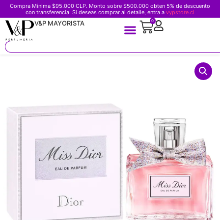
Compra Minima $95.000 CLP. Monto sobre $500.000 obten 5% de descuento
con transferencia. Si deseas comprar al detalle, entra a
vypstore.cl
0
V&P MAYORISTA