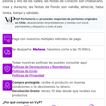
peonía y lirio de los valles; las Notas de Corazón son chabacano,
rosa y durazno; las Notas de Fondo son vainilla, almizcle, haba
tonka, benjuí y sándalo.
VyP Perfumería
es
proveedor mayorista de perfumes originales
en Chile
, abasteciendo emprendedores y tiendas con stock
permanente y despacho a todo el país.
Paga con nuestros múltiples métodos de pago.
Se despacha:
Mañana
, hacemos corte a las 15:00hrs.
Todas nuestras políticas las puedes consultar aquí:
Políticas de Devoluciones y Reembolsos
Políticas de Envío
Políticas de Privacidad
Compra protegida:
recibe el producto en buenas
condiciones o te devolvemos tu dinero.
Devolución Gratis:
tienes 10 días desde que recibes tus
productos.
¿Por qué comprar en VyP?