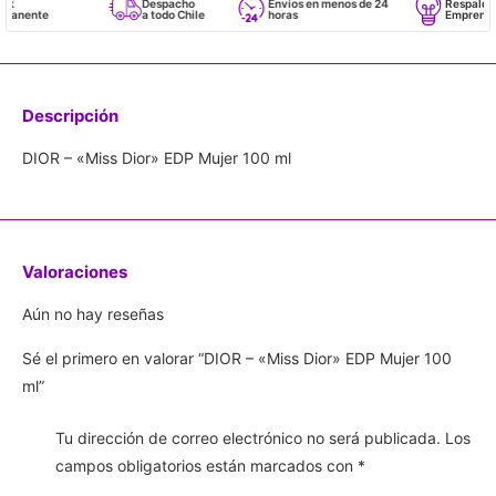
Despacho
Envíos en menos de 24
Respaldo par
nente
a todo Chile
horas
Emprendedo
Descripción
DIOR – «Miss Dior» EDP Mujer 100 ml
Valoraciones
Aún no hay reseñas
Sé el primero en valorar “DIOR – «Miss Dior» EDP Mujer 100
ml”
Tu dirección de correo electrónico no será publicada.
Los
campos obligatorios están marcados con
*