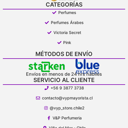
CATEGORÍAS
Perfumes
Perfumes Árabes
Victoria Secret
Pink
MÉTODOS DE ENVÍO
Envíos en menos de 24 hrs hábiles
SERVICIO AL CLIENTE
+56 9 3877 3738
contacto@vypmayorista.cl
@vyp_store.chile2
V&P Perfumeria
Viña del Mar - Chile