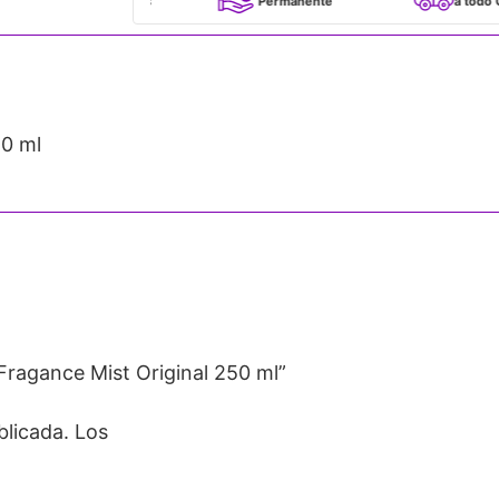
100% Originales
Permanente
a todo Chile
50 ml
 Fragance Mist Original 250 ml”
blicada.
Los