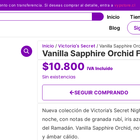
 con transferencia. Si deseas comprar al detalle, entra a
vypstore.cl
Inicio
Tie
Blog
Si
Inicio
Victoria's Secret
/
/ Vanilla Sapphire Or
Vanilla Sapphire Orchid 
$
10.800
IVA Incluido
Sin existencias
SEGUIR COMPRANDO
Nueva colección de Victoria’s Secret Nigh
noche, con notas de granada rubí, iris azu
del Ramadán. Vanilla Sapphire Orchid, not
y ámbar cálido.