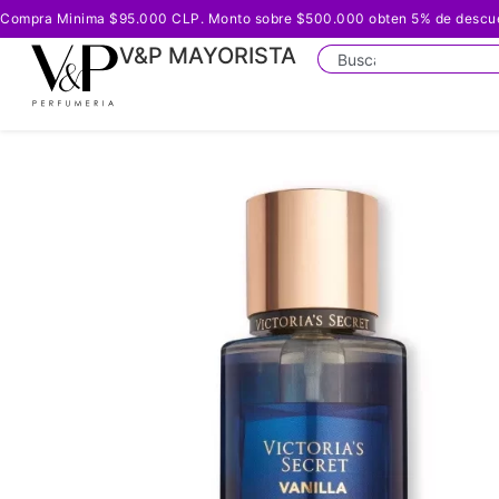
Compra Minima $95.000 CLP. Monto sobre $500.000 obten 5% de descuento
V&P MAYORISTA