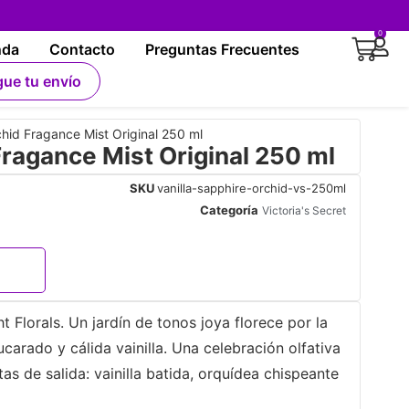
0
nda
Contacto
Preguntas Frecuentes
gue tu envío
chid Fragance Mist Original 250 ml
Fragance Mist Original 250 ml
SKU
vanilla-sapphire-orchid-vs-250ml
Categoría
Victoria's Secret
t Florals. Un jardín de tonos joya florece por la
carado y cálida vainilla. Una celebración olfativa
as de salida: vainilla batida, orquídea chispeante