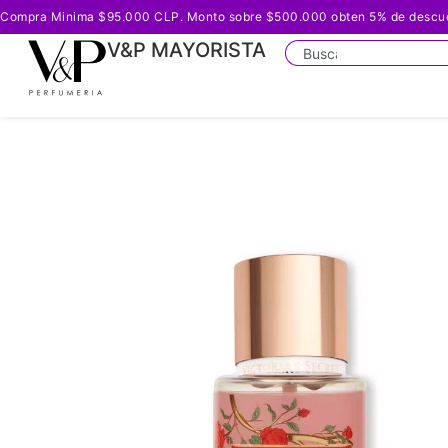
Compra Minima $95.000 CLP. Monto sobre $500.000 obten 5% de descuento
V&P MAYORISTA