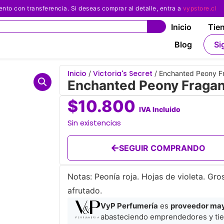
 con transferencia. Si deseas comprar al detalle, entra a
vypstore.cl
Inicio
Tie
Blog
Si
Inicio
Victoria's Secret
/
/ Enchanted Peony Fr
Enchanted Peony Fraganc
$
10.800
IVA Incluido
Sin existencias
SEGUIR COMPRANDO
Notas: Peonía roja. Hojas de violeta. Gros
afrutado.
VyP Perfumería
es
proveedor mayo
abasteciendo emprendedores y tie