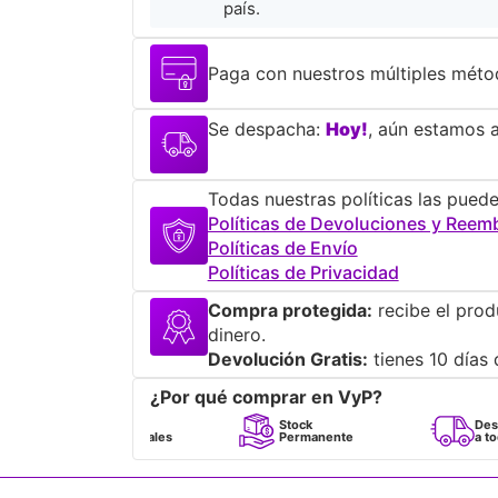
país.
Paga con nuestros múltiples méto
Se despacha:
Hoy!
, aún estamos a
Todas nuestras políticas las puede
Políticas de Devoluciones y Reem
Políticas de Envío
Políticas de Privacidad
Compra protegida:
recibe el prod
dinero.
Devolución Gratis:
tienes 10 días 
¿Por qué comprar en VyP?
Perfumes
Stock
Despacho
100% Originales
Permanente
a todo Chile