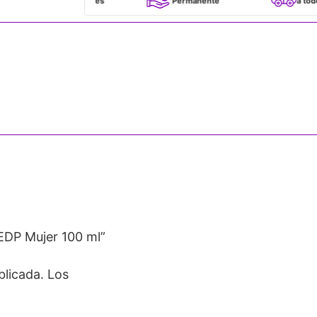
100% Originales
Permanente
a todo Chile
 EDP Mujer 100 ml”
blicada.
Los