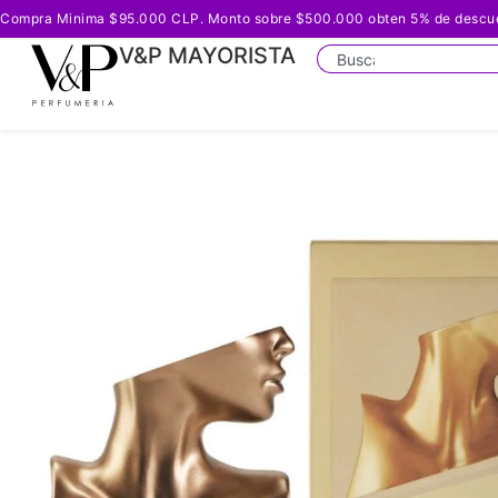
Compra Minima $95.000 CLP. Monto sobre $500.000 obten 5% de descuento
V&P MAYORISTA