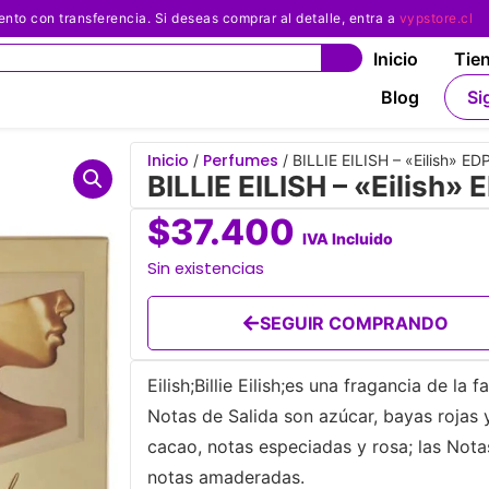
 con transferencia. Si deseas comprar al detalle, entra a
vypstore.cl
Inicio
Tie
Blog
Si
Inicio
Perfumes
/
/ BILLIE EILISH – «Eilish» ED
BILLIE EILISH – «Eilish»
$
37.400
IVA Incluido
Sin existencias
SEGUIR COMPRANDO
Eilish;Billie Eilish;es una fragancia de la 
Notas de Salida son azúcar, bayas rojas 
cacao, notas especiadas y rosa; las Nota
notas amaderadas.