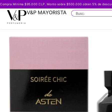
Compra Minima $95.000 CLP. Monto sobre $500.000 obten 5% de descuento
V&P MAYORISTA