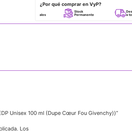
¿Por qué comprar en VyP?
Perfumes
Stock
Despacho
100% Originales
Permanente
a todo Chile
» EDP Unisex 100 ml (Dupe Cœur Fou Givenchy))”
blicada.
Los