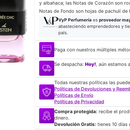
y albahaca; las Notas de Corazón son ros
Notas de Fondo son hojas de pachulí de 
VyP Perfumería
es
proveedor mayo
abasteciendo emprendedores y tie
país.
Paga con nuestros múltiples méto
Se despacha:
Hoy!
, aún estamos a
Todas nuestras políticas las puede
Políticas de Devoluciones y Reem
Políticas de Envío
Políticas de Privacidad
Compra protegida:
recibe el prod
dinero.
Devolución Gratis:
tienes 10 días 