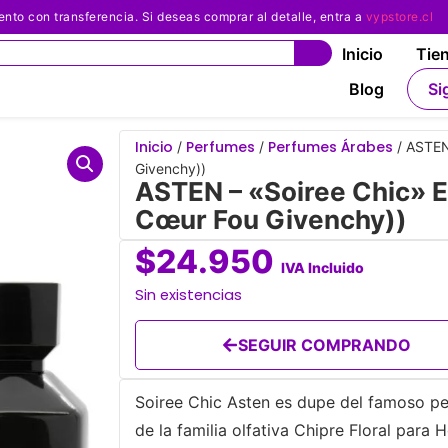
 con transferencia. Si deseas comprar al detalle, entra a
vypstore.cl
Inicio
Tie
Blog
Si
Inicio
Perfumes
Perfumes Árabes
/
/
/ ASTEN
Givenchy))
ASTEN – «Soiree Chic» 
Cœur Fou Givenchy))
$
24.950
IVA Incluido
Sin existencias
SEGUIR COMPRANDO
Soiree Chic Asten es dupe del famoso p
de la familia olfativa Chipre Floral para