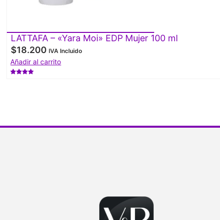
LATTAFA – «Yara Moi» EDP Mujer 100 ml
$
18.200
IVA Incluido
Añadir al carrito
Valorado
con
4.50
de 5