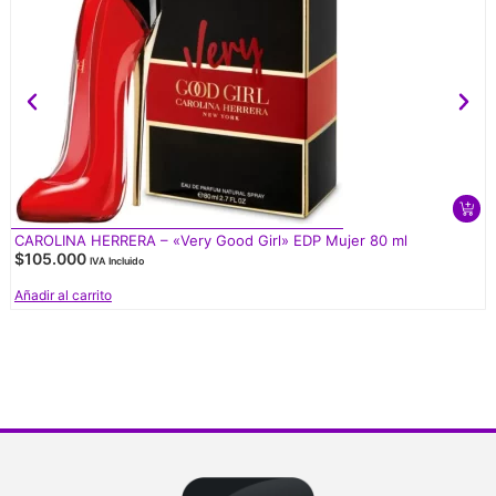
CAROLINA HERRERA – «Very Good Girl» EDP Mujer 80 ml
$
105.000
IVA Incluido
Añadir al carrito
V
d