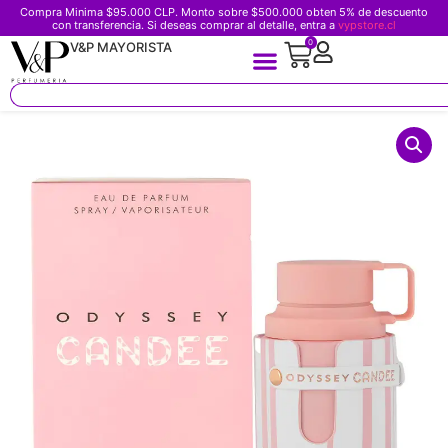
Compra Minima $95.000 CLP. Monto sobre $500.000 obten 5% de descuento
con transferencia. Si deseas comprar al detalle, entra a
vypstore.cl
0
V&P MAYORISTA