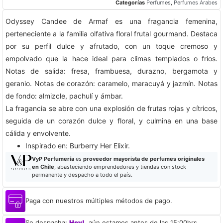
Categorías
Perfumes
,
Perfumes Árabes
Odyssey Candee de Armaf es una fragancia femenina,
perteneciente a la familia olfativa floral frutal gourmand. Destaca
por su perfil dulce y afrutado, con un toque cremoso y
empolvado que la hace ideal para climas templados o fríos.
Notas de salida: fresa, frambuesa, durazno, bergamota y
geranio. Notas de corazón: caramelo, maracuyá y jazmín. Notas
de fondo: almizcle, pachulí y ámbar.
La fragancia se abre con una explosión de frutas rojas y cítricos,
seguida de un corazón dulce y floral, y culmina en una base
cálida y envolvente.
​Inspirado en: Burberry Her Elixir.
VyP Perfumería
es
proveedor mayorista de perfumes originales
en Chile
, abasteciendo emprendedores y tiendas con stock
permanente y despacho a todo el país.
Paga con nuestros múltiples métodos de pago.
Se despacha:
Hoy!
, aún estamos antes de las 15:00hrs.