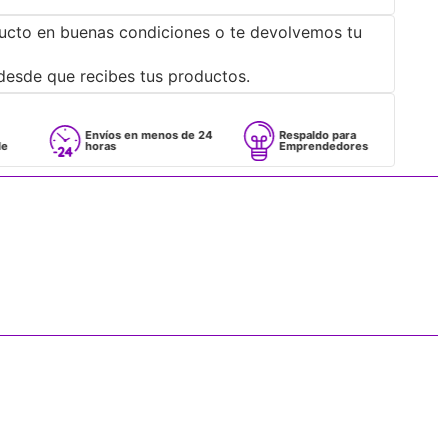
ucto en buenas condiciones o te devolvemos tu
desde que recibes tus productos.
Envíos en menos de 24
Respaldo para
Pro
horas
Emprendedores
May