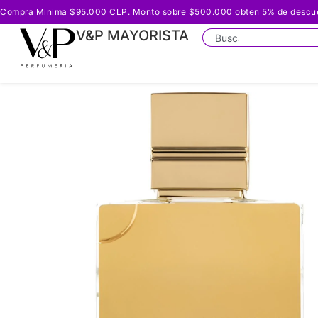
Compra Minima $95.000 CLP. Monto sobre $500.000 obten 5% de descuento
V&P MAYORISTA