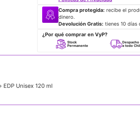
Compra protegida:
recibe el prod
dinero.
Devolución Gratis:
tienes 10 días 
¿Por qué comprar en VyP?
erfumes
Stock
Despacho
0% Originales
Permanente
a todo Chile
» EDP Unisex 120 ml