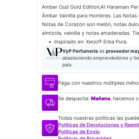
Amber Oud Gold Edition;Al Haramain Perfu
Ámbar Vainilla para Hombres. Las Notas 
Notas de Corazón son melón, notas dulce
almizcle, vainilla y notas amaderadas. Ti
​Inspirado en: Xerjoff Erba Pura.​
VyP Perfumería
es
proveedor mayo
abasteciendo emprendedores y tie
país.
Paga con nuestros múltiples méto
Se despacha:
Mañana
, hacemos co
Todas nuestras políticas las puede
Políticas de Devoluciones y Reem
Políticas de Envío
Políticas de Privacidad