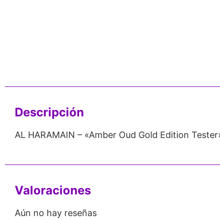
e 24
Respaldo para
Proveedor
P
Emprendedores
Mayorista
10
Descripción
AL HARAMAIN – «Amber Oud Gold Edition Tester
Valoraciones
Aún no hay reseñas