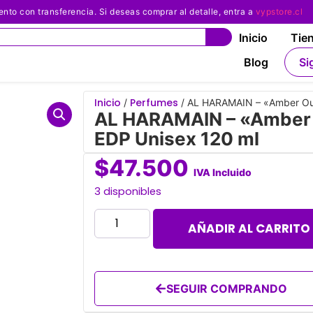
 con transferencia. Si deseas comprar al detalle, entra a
vypstore.cl
Inicio
Tie
Blog
Si
Inicio
Perfumes
/
/ AL HARAMAIN – «Amber Oud
AL HARAMAIN – «Amber O
EDP Unisex 120 ml
$
47.500
IVA Incluido
3 disponibles
AÑADIR AL CARRITO
SEGUIR COMPRANDO