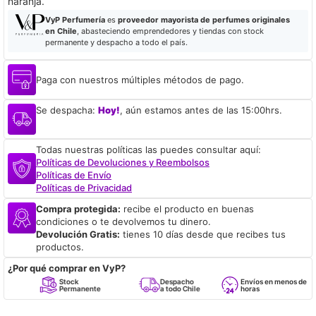
naranja.
VyP Perfumería
es
proveedor mayorista de perfumes originales
en Chile
, abasteciendo emprendedores y tiendas con stock
permanente y despacho a todo el país.
Paga con nuestros múltiples métodos de pago.
Se despacha:
Hoy!
, aún estamos antes de las 15:00hrs.
Todas nuestras políticas las puedes consultar aquí:
Políticas de Devoluciones y Reembolsos
Políticas de Envío
Políticas de Privacidad
Compra protegida:
recibe el producto en buenas
condiciones o te devolvemos tu dinero.
Devolución Gratis:
tienes 10 días desde que recibes tus
productos.
¿Por qué comprar en VyP?
Stock
Despacho
Envíos en menos de 24
Permanente
a todo Chile
horas