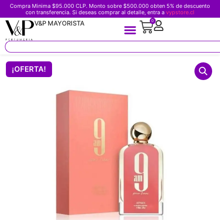
Compra Minima $95.000 CLP. Monto sobre $500.000 obten 5% de descuento
con transferencia. Si deseas comprar al detalle, entra a
vypstore.cl
0
V&P MAYORISTA
¡OFERTA!