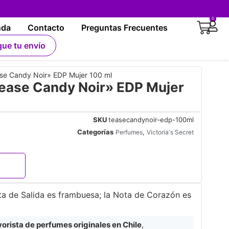
0
nda
Contacto
Preguntas Frecuentes
gue tu envío
se Candy Noir» EDP Mujer 100 ml
ease Candy Noir» EDP Mujer
SKU
teasecandynoir-edp-100ml
Categorías
,
Perfumes
Victoria's Secret
ta de Salida es frambuesa; la Nota de Corazón es
rista de perfumes originales en Chile
,