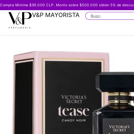
Compra Minima $95.000 CLP. Monto sobre $500.000 obten 5% de descuento
V&P MAYORISTA