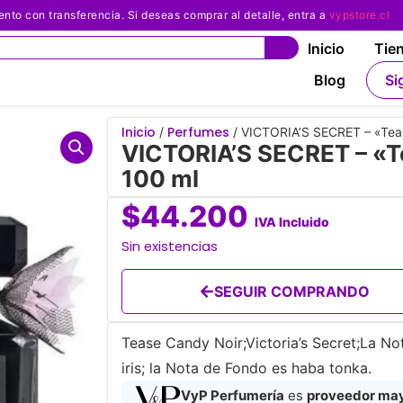
 con transferencia. Si deseas comprar al detalle, entra a
vypstore.cl
Inicio
Tie
Blog
Si
Inicio
Perfumes
/
/ VICTORIA’S SECRET – «Tea
VICTORIA’S SECRET – «T
100 ml
$
44.200
IVA Incluido
Sin existencias
SEGUIR COMPRANDO
Tease Candy Noir;Victoria’s Secret;La No
iris; la Nota de Fondo es haba tonka.
VyP Perfumería
es
proveedor mayo