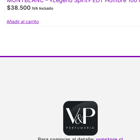
MONTBLANC – «Legend Spirit» EDT Hombre 100 
$
38.500
IVA Incluido
Añadir al carrito
Para compras al detalle:
vypstore.cl