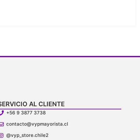
V
SERVICIO AL CLIENTE
+56 9 3877 3738
contacto@vypmayorista.cl
@vyp_store.chile2