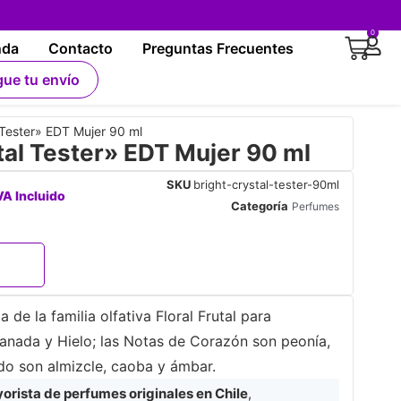
0
nda
Contacto
Preguntas Frecuentes
gue tu envío
Tester» EDT Mujer 90 ml
al Tester» EDT Mujer 90 ml
SKU
bright-crystal-tester-90ml
VA Incluido
Categoría
Perfumes
 de la familia olfativa Floral Frutal para
ranada y Hielo; las Notas de Corazón son peonía,
ndo son almizcle, caoba y ámbar.
rista de perfumes originales en Chile
,