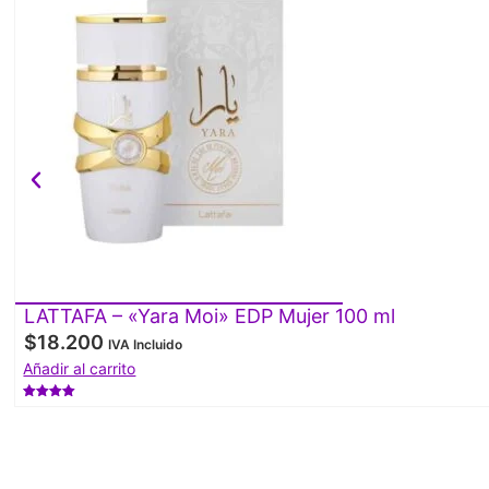
LATTAFA – «Yara Moi» EDP Mujer 100 ml
$
18.200
IVA Incluido
Añadir al carrito
Valorado
con
4.50
de 5