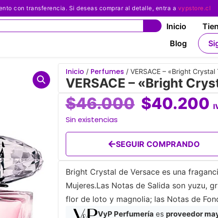
 con transferencia. Si deseas comprar al detalle, entra a
vypstore.cl
Inicio
Tie
Blog
Si
Inicio
Perfumes
/
/ VERSACE – «Bright Crystal 
VERSACE – «Bright Cryst
$
46.000
$
40.200
I
Sin existencias
SEGUIR COMPRANDO
Bright Crystal de Versace es una fragancia
Mujeres.Las Notas de Salida son yuzu, g
flor de loto y magnolia; las Notas de Fo
VyP Perfumería
es
proveedor mayo