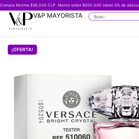
Compra Minima $95.000 CLP. Monto sobre $500.000 obten 5% de descuento
V&P MAYORISTA
¡OFERTA!