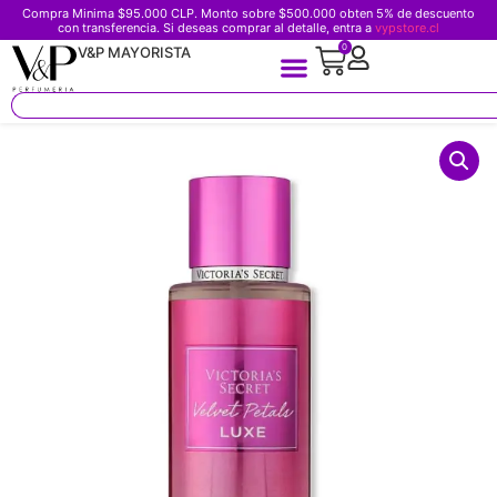
Compra Minima $95.000 CLP. Monto sobre $500.000 obten 5% de descuento
con transferencia. Si deseas comprar al detalle, entra a
vypstore.cl
0
V&P MAYORISTA