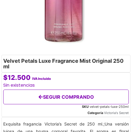
Velvet Petals Luxe Fragrance Mist Original 250
ml
$
12.500
IVA Incluido
Sin existencias
SEGUIR COMPRANDO
SKU
velvet-petals-luxe-250ml
Categoría
Victoria's Secret
Exquisita fragancia Victoria’s Secret de 250 ml.;Una versión
lujosa de una bruma corporal favorita. El aroma es floral