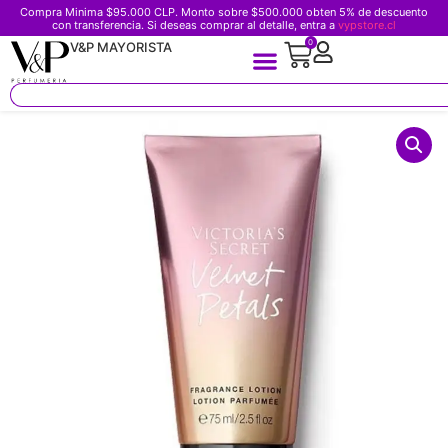
Compra Minima $95.000 CLP. Monto sobre $500.000 obten 5% de descuento
con transferencia. Si deseas comprar al detalle, entra a
vypstore.cl
0
V&P MAYORISTA