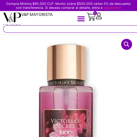
Compra Minima $95.000 CLP. Monto sobre $500.000 obten 5% de descuento
con transferencia. Si deseas comprar al detalle, entra a
vypstore.cl
0
V&P MAYORISTA