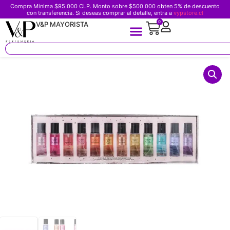
Compra Minima $95.000 CLP. Monto sobre $500.000 obten 5% de descuento
con transferencia. Si deseas comprar al detalle, entra a
vypstore.cl
0
V&P MAYORISTA