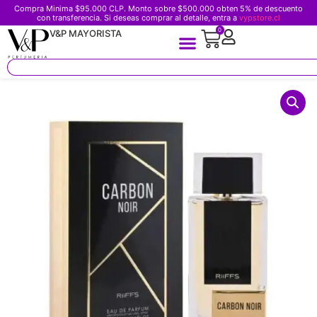
Compra Minima $95.000 CLP. Monto sobre $500.000 obten 5% de descuento
con transferencia. Si deseas comprar al detalle, entra a
vypstore.cl
0
V&P MAYORISTA