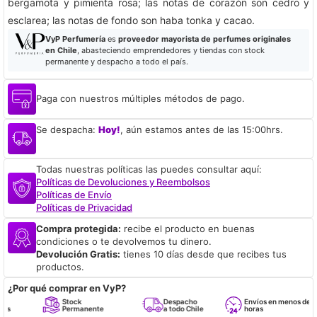
bergamota y pimienta rosa; las notas de corazón son cedro y
esclarea; las notas de fondo son haba tonka y cacao.
VyP Perfumería
es
proveedor mayorista de perfumes originales
en Chile
, abasteciendo emprendedores y tiendas con stock
permanente y despacho a todo el país.
Paga con nuestros múltiples métodos de pago.
Se despacha:
Hoy!
, aún estamos antes de las 15:00hrs.
Todas nuestras políticas las puedes consultar aquí:
Políticas de Devoluciones y Reembolsos
Políticas de Envío
Políticas de Privacidad
Compra protegida:
recibe el producto en buenas
condiciones o te devolvemos tu dinero.
Devolución Gratis:
tienes 10 días desde que recibes tus
productos.
¿Por qué comprar en VyP?
Stock
Despacho
Envíos en menos de 24
Permanente
a todo Chile
horas