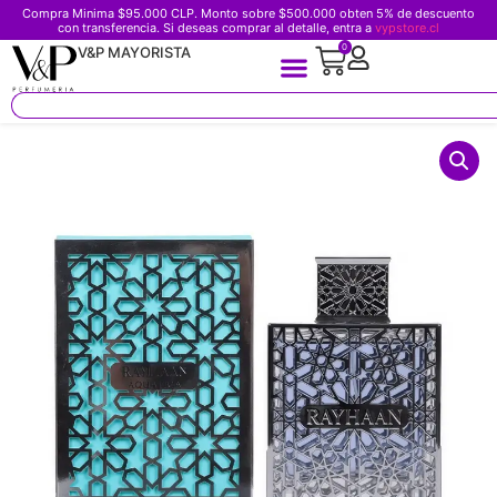
Compra Minima $95.000 CLP. Monto sobre $500.000 obten 5% de descuento
con transferencia. Si deseas comprar al detalle, entra a
vypstore.cl
0
V&P MAYORISTA