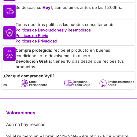
Se despacha:
Hoy!
, aún estamos antes de las 15:00hrs.
Todas nuestras políticas las puedes consultar aquí:
Políticas de Devoluciones y Reembolsos
Políticas de Envío
Políticas de Privacidad
Compra protegida:
recibe el producto en buenas
condiciones o te devolvemos tu dinero.
Devolución Gratis:
tienes 10 días desde que recibes tus
productos.
¿Por qué comprar en VyP?
Stock
Despacho
Envíos en menos de 24
Permanente
a todo Chile
horas
Valoraciones
Aún no hay reseñas
Sé el primero en valorar “RAYHAAN- «Aquatica» EDP Hombre