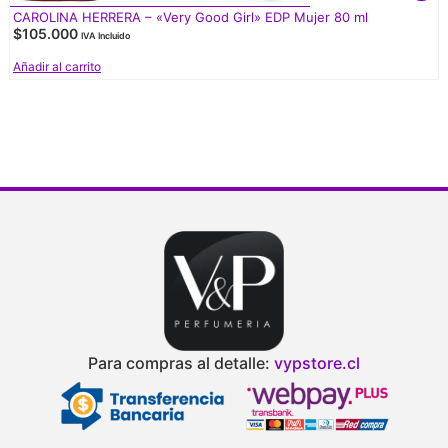
CAROLINA HERRERA – «Very Good Girl» EDP Mujer 80 ml
$
105.000
IVA Incluido
Añadir al carrito
V
d
Para compras al detalle:
vypstore.cl