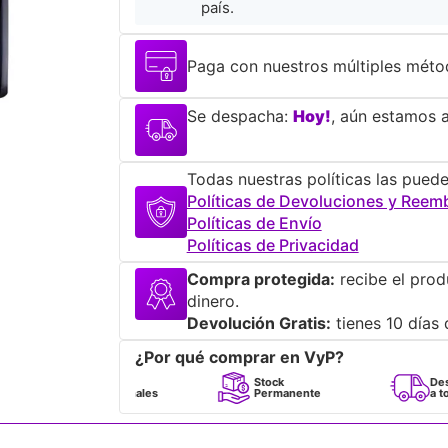
país.
Paga con nuestros múltiples méto
Se despacha:
Hoy!
, aún estamos a
Todas nuestras políticas las puede
Políticas de Devoluciones y Reem
Políticas de Envío
Políticas de Privacidad
Compra protegida:
recibe el prod
dinero.
Devolución Gratis:
tienes 10 días 
¿Por qué comprar en VyP?
Perfumes
Stock
Despacho
100% Originales
Permanente
a todo Chile