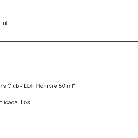
 ml
h’s Club» EDP Hombre 50 ml”
blicada.
Los