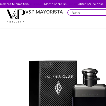
Compra Minima $95.000 CLP. Monto sobre $500.000 obten 5% de descuento
V&P MAYORISTA