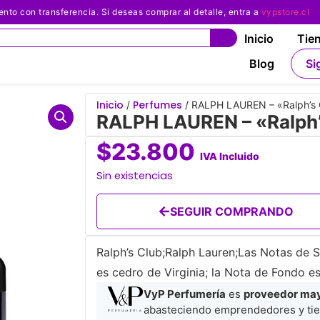
 con transferencia. Si deseas comprar al detalle, entra a
vypstore.cl
Inicio
Tie
Blog
Si
Inicio
Perfumes
/
/ RALPH LAUREN – «Ralph’s 
RALPH LAUREN – «Ralph’
$
23.800
IVA Incluido
Sin existencias
SEGUIR COMPRANDO
Ralph’s Club;Ralph Lauren;Las Notas de S
es cedro de Virginia; la Nota de Fondo es
VyP Perfumería
es
proveedor mayo
abasteciendo emprendedores y tie