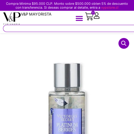
Compra Minima $95.000 CLP. Monto sobre $500.000 obten 5% de descuento
con transferencia. Si deseas comprar al detalle, entra a
vypstore.cl
0
V&P MAYORISTA