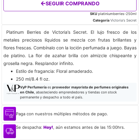
SEGUIR COMPRANDO
SKU
platiniumberries-250ml
Categoría
Victoria's Secret
Platinum Berries de Victoria’s Secret. El lujo fresco de los
metales preciosos líquidos se mezcla con frutas brillantes y
flores frescas. Combínalo con la loción perfumada a juego. Bayas
de platino. ​La flor de azahar brilla con almizcle chispeante y
grosella negra. Resplandor infinito.
Estilo de fragancia: Floral amaderado​.
250 ml/8.4 fl oz.
VyP Perfumería
es
proveedor mayorista de perfumes originales
en Chile
, abasteciendo emprendedores y tiendas con stock
permanente y despacho a todo el país.
Paga con nuestros múltiples métodos de pago.
Se despacha:
Hoy!
, aún estamos antes de las 15:00hrs.