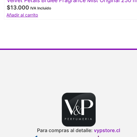
Velvet Petals Brulee Fragrance Mist Original 250 m
$
13.000
IVA Incluido
Añadir al carrito
Para compras al detalle:
vypstore.cl