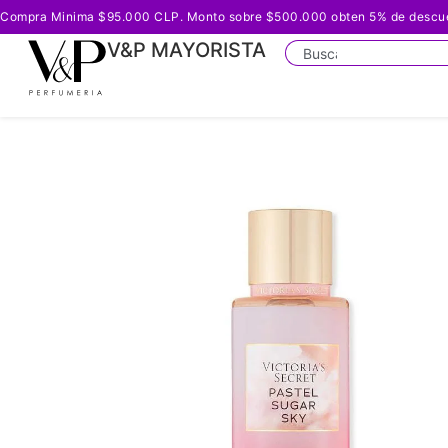
Compra Minima $95.000 CLP. Monto sobre $500.000 obten 5% de descuento
V&P MAYORISTA