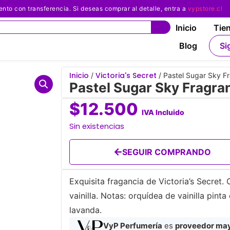
 con transferencia. Si deseas comprar al detalle, entra a
vypstore.cl
Inicio
Tie
Blog
Si
Inicio
Victoria's Secret
/
/ Pastel Sugar Sky Fr
Pastel Sugar Sky Fragran
$
12.500
IVA Incluido
Sin existencias
SEGUIR COMPRANDO
Exquisita fragancia de Victoria’s Secret
vainilla. Notas: orquídea de vainilla pint
lavanda.
VyP Perfumería
es
proveedor mayo