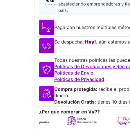
abasteciendo emprendedores y tie
país.
Paga con nuestros múltiples méto
Se despacha:
Hoy!
, aún estamos a
Todas nuestras políticas las puede
Políticas de Devoluciones y Reem
Políticas de Envío
Políticas de Privacidad
Compra protegida:
recibe el prod
dinero.
Devolución Gratis:
tienes 10 días 
¿Por qué comprar en VyP?
Perfumes
Stock
Despacho
100% Originales
Permanente
a todo Chile