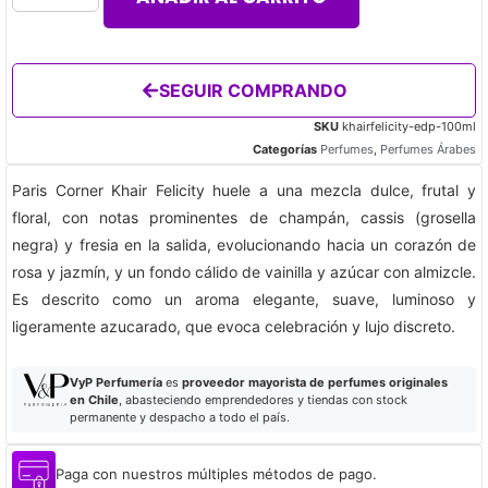
SEGUIR COMPRANDO
SKU
khairfelicity-edp-100ml
Categorías
Perfumes
,
Perfumes Árabes
Paris Corner Khair Felicity huele a una mezcla dulce, frutal y
floral, con notas prominentes de champán, cassis (grosella
negra) y fresia en la salida, evolucionando hacia un corazón de
rosa y jazmín, y un fondo cálido de vainilla y azúcar con almizcle.
Es descrito como un aroma elegante, suave, luminoso y
ligeramente azucarado, que evoca celebración y lujo discreto.
VyP Perfumería
es
proveedor mayorista de perfumes originales
en Chile
, abasteciendo emprendedores y tiendas con stock
permanente y despacho a todo el país.
Paga con nuestros múltiples métodos de pago.