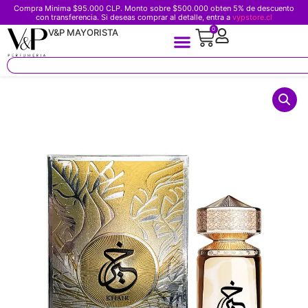
Compra Minima $95.000 CLP. Monto sobre $500.000 obten 5% de descuento
con transferencia. Si deseas comprar al detalle, entra a
vypstore.cl
0
V&P MAYORISTA